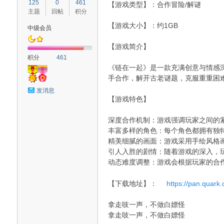
125
0
461
【游戏类型】：合作冒险/解谜
主题
回帖
积分
【游戏大小】：约1GB
中级会员
【游戏简介】
血
积分
461
《链在一起》是一款充满创意与情感
手合作，解开古老谜题，克服重重困
发消息
【游戏特色】
深度合作机制：游戏强调玩家之间的
丰富多样的角色：每个角色都拥有独
精美细腻的画面：游戏采用手绘风格
猫
引人入胜的剧情：随着游戏的深入，
动态难度调整：游戏会根据玩家的合
【下载地址】：
https://pan.quark.
拿走吱一声，不做白嫖怪
拿走吱一声，不做白嫖怪