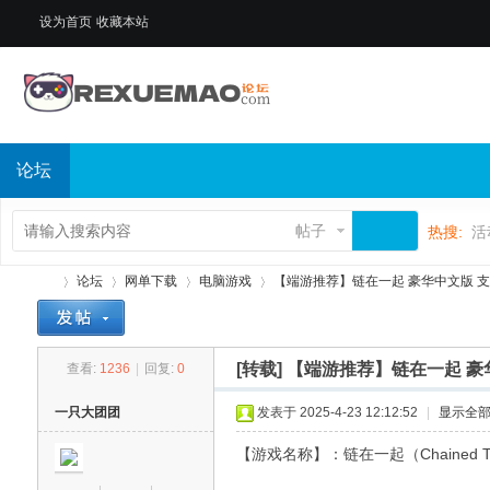
设为首页
收藏本站
论坛
帖子
热搜:
活
论坛
网单下载
电脑游戏
【端游推荐】链在一起 豪华中文版 支持联
[转载]
【端游推荐】链在一起 豪
查看:
1236
|
回复:
0
热
»
›
›
›
一只大团团
发表于 2025-4-23 12:12:52
|
显示全
【游戏名称】：链在一起（Chained To