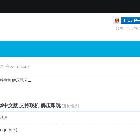
只需一步，快
动
交友
discuz
机 解压即玩 ...
华中文版 支持联机 解压即玩
[复制链接]
部楼层
gether）