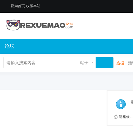
设为首页
收藏本站
论坛
帖子
热搜:
活
请稍候...