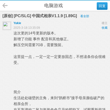
电脑游戏
回复
[原创] [PC/SLG] 中国式相亲V1.1.9 [1.89G]
看全部
Yukie
楼主
2025-3-18 13:35:09
收藏
这次更的14号更新的版本。
新增了功能 事件 配音和其他修正。
解压空间需要7GB，需要预留。
这里提一点，一定一定一定要放固态，不然读条你会很难
受。
简介
生活处处碰壁的主角，来到“鹊桥市”接手母亲濒临破产的
相亲会所，
在不靠谱的二舅与形形色色店员的帮助下，试图重新登顶