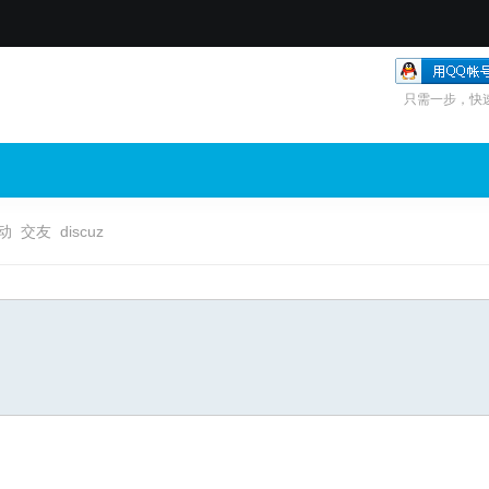
只需一步，快
动
交友
discuz