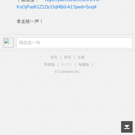
KnOjPadh1Z1ZtcOqf4Bd-A1?pwd=5sej#
拿走吱一声！
首页
|
登录
|
注册
简易版
|
触屏版
|
电脑版
|
© Comsenz Inc.