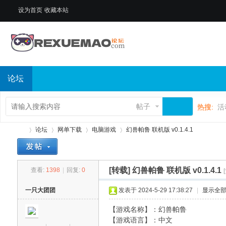
设为首页
收藏本站
论坛
帖子
热搜:
活
论坛
网单下载
电脑游戏
幻兽帕鲁 联机版 v0.1.4.1
[转载]
幻兽帕鲁 联机版 v0.1.4.1
查看:
1398
|
回复:
0
热
»
›
›
›
一只大团团
发表于 2024-5-29 17:38:27
|
显示全
【游戏名称】：幻兽帕鲁
【游戏语言】：中文