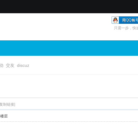
只需一步，快
动
交友
discuz
[复制链接]
部楼层