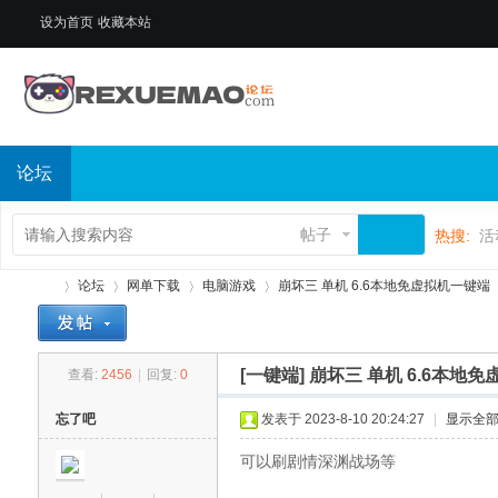
设为首页
收藏本站
论坛
帖子
热搜:
活
论坛
网单下载
电脑游戏
崩坏三 单机 6.6本地免虚拟机一键端
[一键端]
崩坏三 单机 6.6本地
查看:
2456
|
回复:
0
热
»
›
›
›
忘了吧
发表于 2023-8-10 20:24:27
|
显示全
可以刷剧情深渊战场等