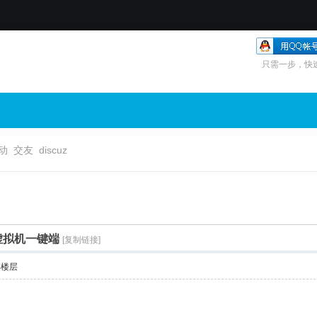
只需一步，快
动
交友
discuz
免虚拟机一键端
[复制链接]
部楼层