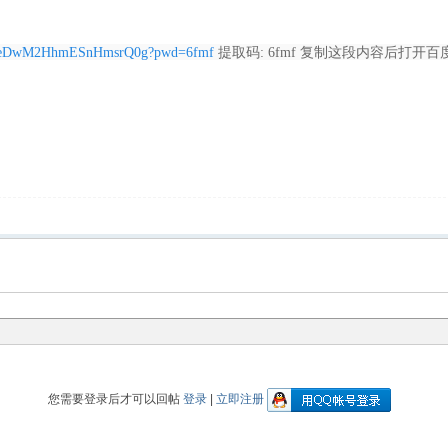
bh_AeDwM2HhmESnHmsrQ0g?pwd=6fmf
提取码: 6fmf 复制这段内容后打开
您需要登录后才可以回帖
登录
|
立即注册