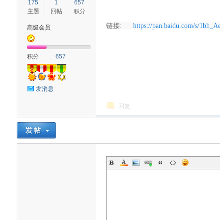
175
1
657
主题
回帖
积分
链接:
https://pan.baidu.com/s/1
高级会员
血
积分
657
发消息
回复
猫