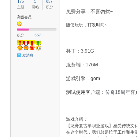
175
1
657
主题
回帖
积分
免费分享，不喜勿扰~
高级会员
随便玩玩，打发时间~
血
积分
657
补丁：3.91G
发消息
服务端：176M
游戏引擎：gom
猫
测试使用客户端：
传奇18周年客
游戏介绍：
【龙舟复古单职业游戏】感受传统文
在这个时代，我们总是忙于工作和生