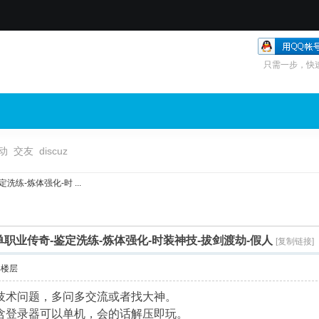
只需一步，快
动
交友
discuz
练-炼体强化-时 ...
职业传奇-鉴定洗练-炼体强化-时装神技-拔剑渡劫-假人
[复制链接]
部楼层
技术问题，多问多交流或者找大神。
含登录器可以单机，会的话解压即玩。