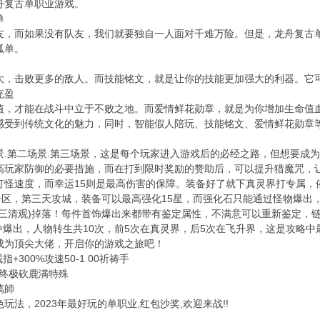
舟复古单职业游戏。
单
友，而如果没有队友，我们就要独自一人面对千难万险。但是，龙舟复古
孤单。
大，击败更多的敌人。而技能铭文，就是让你的技能更加强大的利器。它
充盈
值，才能在战斗中立于不败之地。而爱情鲜花勋章，就是为你增加生命值
感受到传统文化的魅力，同时，智能假人陪玩、技能铭文、爱情鲜花勋章
景.第二场景.第三场景，这是每个玩家进入游戏后的必经之路，但想要成
高玩家防御的必要措施，而在打到限时奖励的赞助后，可以提升猎魔咒，
怪速度，而幸运15则是最高伤害的保障。装备好了就下真灵界打专属，依
合区，第三天攻城，装备可以最高强化15星，而强化石只能通过怪物爆出
三清观)掉落！每件首饰爆出来都带有鉴定属性，不满意可以重新鉴定，链最
图中爆出，人物转生共10次，前5次在真灵界，后5次在飞升界，这是攻略
成为顶尖大佬，开启你的游戏之旅吧！
指+300%攻速50-1 00祈祷手
出终极砍鹿满特殊
萬師
法，2023年最好玩的单职业,红包沙奖,欢迎来战!!