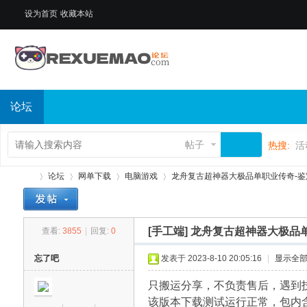
设为首页
收藏本站
论坛
帖子
热搜:
活
论坛
网单下载
电脑游戏
龙舟复古超神器大极品单职业传奇-鉴定洗
[手工端]
龙舟复古超神器大极品单
查看:
3855
|
回复:
0
热
»
›
›
›
忘了吧
发表于 2023-8-10 20:05:16
|
显示全
只搬运分享，不负责售后，遇到
该版本下载测试运行正常，包内