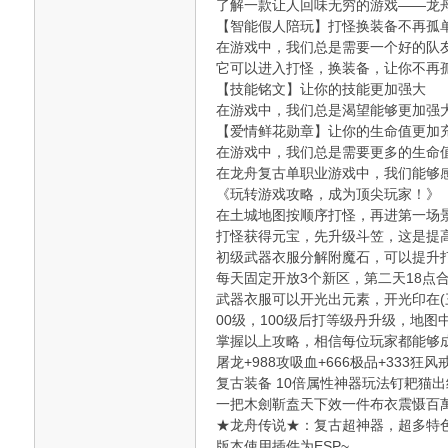
了解一款让人回味无穷的游戏——龙
【智能假人陪玩】打怪换装备不再孤
在游戏中，我们总是需要一个好的队
它可以进入打怪，换装备，让你不再
【技能铭文】让你的技能更加强大
在游戏中，我们总是渴望能够更加强
【爱情鲜花勋章】让你的生命值更加
在游戏中，我们总是需要更多的生命
在龙舟复古单职业游戏中，我们能够
《玩转游戏攻略，成为顶尖玩家！》
在土城地图按顺序打怪，再进第一场
打怪获得元宝，先升级斗笠，这是提
初级武器衣服分解附魔石，可以提升打
每天固定开放3个新区，第二天18点
武器衣服可以开光出元素，开光印在(
00级，100级后打等级丹升级，地
掌握以上攻略，相信每位玩家都能够
屠龙+988攻吸血+666极品+333狂风戒
复古装备 10倍属性神器玩法钉耙猫
一把木劍靳盍天下效一件布衣震慑百
★龙舟传说★：复古超神器，超多特色玩
版本使用插件为ESP~