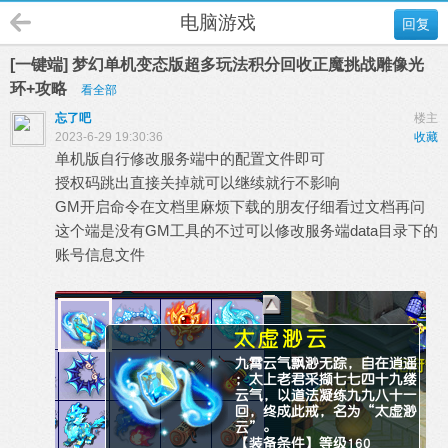
电脑游戏
回复
[一键端] 梦幻单机变态版超多玩法积分回收正魔挑战雕像光
环+攻略
看全部
忘了吧
楼主
2023-6-29 19:30:36
收藏
单机版自行修改服务端中的配置文件即可
授权码跳出直接关掉就可以继续就行不影响
GM开启命令在文档里麻烦下载的朋友仔细看过文档再问
这个端是没有GM工具的不过可以修改服务端data目录下的
账号信息文件