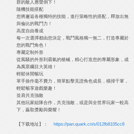
群的敵人應聲倒下！
隨機技能搭配
您將邂逅各種獨特的技能，進行策略性的搭配，釋放出無
與倫比的戰鬥力！
高度自由養成
每一次選擇都由您決定，戰鬥風格獨一無二，打造專屬於
您的戰鬥角色！
專屬定制外形
從風騷的外形到霸氣的槍械，精心打造您的專屬形象，成
為萬眾矚目大英雄！
輕鬆休閒暢玩
單手操作毫不費力，簡單點擊見證角色成長，橫掃千軍，
輕鬆暢享遊戲樂趣！
並肩共克強敵
其他玩家組隊合作，共克強敵，或是與全世界玩家一較高
下，贏取獎勵與榮耀！
【下载地址】：
https://pan.quark.cn/s/012fb8105cc8