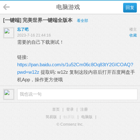
电脑游戏
回复
[一键端] 完美世界一键端全版本
看全部
忘了吧
楼主
2023-7-16 21:44:16
收藏
需要的自己下载测试！
链接:
https://pan.baidu.com/s/1u52Cm06c8Oq83tY2GICOAQ?
pwd=w12z
提取码: w12z 复制这段内容后打开百度网盘手
机App，操作更方便哦
首页
|
登录
|
注册
简易版
|
触屏版
|
电脑版
|
© Comsenz Inc.