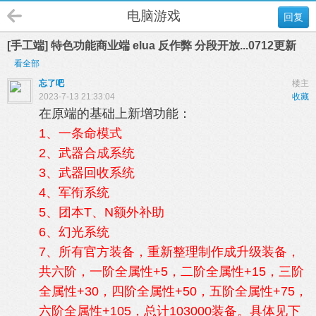
电脑游戏
回复
[手工端] 特色功能商业端 elua 反作弊 分段开放...0712更新
看全部
忘了吧
楼主
2023-7-13 21:33:04
收藏
在原端的基础上新增功能：
1、一条命模式
2、武器合成系统
3、武器回收系统
4、军衔系统
5、团本T、N额外补助
6、幻光系统
7、所有官方装备，重新整理制作成升级装备，
共六阶，一阶全属性+5，二阶全属性+15，三阶
全属性+30，四阶全属性+50，五阶全属性+75，
六阶全属性+105，总计103000装备。具体见下