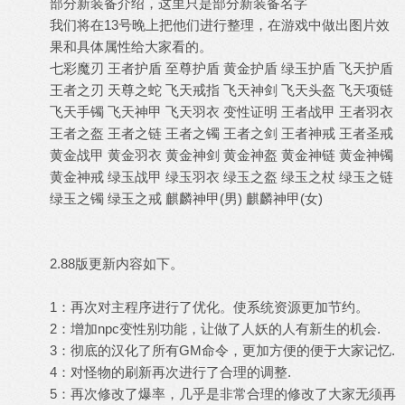
部分新装备介绍，这里只是部分新装备名字
我们将在13号晚上把他们进行整理，在游戏中做出图片效
果和具体属性给大家看的。
七彩魔刃 王者护盾 至尊护盾 黄金护盾 绿玉护盾 飞天护盾
王者之刃 天尊之蛇 飞天戒指 飞天神剑 飞天头盔 飞天项链
飞天手镯 飞天神甲 飞天羽衣 变性证明 王者战甲 王者羽衣
王者之盔 王者之链 王者之镯 王者之剑 王者神戒 王者圣戒
黄金战甲 黄金羽衣 黄金神剑 黄金神盔 黄金神链 黄金神镯
黄金神戒 绿玉战甲 绿玉羽衣 绿玉之盔 绿玉之杖 绿玉之链
绿玉之镯 绿玉之戒 麒麟神甲(男) 麒麟神甲(女)
2.88版更新内容如下。
1：再次对主程序进行了优化。使系统资源更加节约。
2：增加npc变性别功能，让做了人妖的人有新生的机会.
3：彻底的汉化了所有GM命令，更加方便的便于大家记忆.
4：对怪物的刷新再次进行了合理的调整.
5：再次修改了爆率，几乎是非常合理的修改了大家无须再