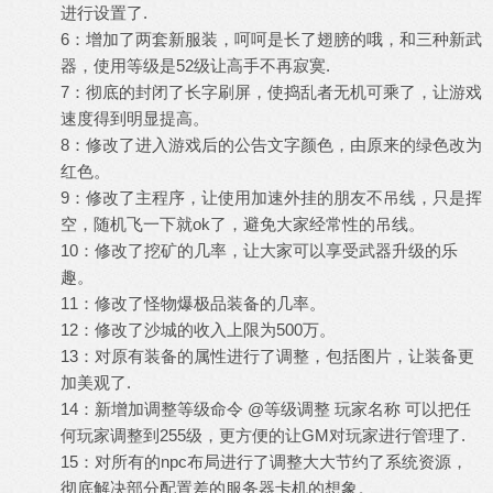
进行设置了.
6：增加了两套新服装，呵呵是长了翅膀的哦，和三种新武
器，使用等级是52级让高手不再寂寞.
7：彻底的封闭了长字刷屏，使捣乱者无机可乘了，让游戏
速度得到明显提高。
8：修改了进入游戏后的公告文字颜色，由原来的绿色改为
红色。
9：修改了主程序，让使用加速外挂的朋友不吊线，只是挥
空，随机飞一下就ok了，避免大家经常性的吊线。
10：修改了挖矿的几率，让大家可以享受武器升级的乐
趣。
11：修改了怪物爆极品装备的几率。
12：修改了沙城的收入上限为500万。
13：对原有装备的属性进行了调整，包括图片，让装备更
加美观了.
14：新增加调整等级命令 @等级调整 玩家名称 可以把任
何玩家调整到255级，更方便的让GM对玩家进行管理了.
15：对所有的npc布局进行了调整大大节约了系统资源，
彻底解决部分配置差的服务器卡机的想象。