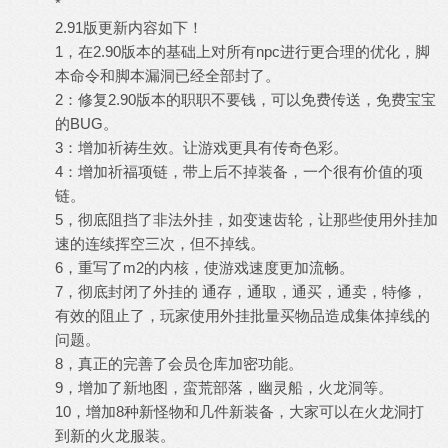
*
2.91版更新内容如下！
1，在2.90版本的基础上对所有npc进行更合理的优化，脚
本命令和脚本漏洞已经全部封了。
2：修复2.90版本的职职不要钱，可以免费传送，免费宝宝
的BUG。
3：增加祈祷生效。让游戏更具有传奇色彩。
4：增加祈福项链，带上后不掉装备，一个很有价值的项
链。
5，彻底阻挡了非法外挂，如变速齿轮，让那些使用外挂加
速的连续挥空三次，但不掉线。
6，重写了m2的内核，使游戏速度更加流畅。
7，彻底封闭了外挂的 通存，通取，通买，通卖，特修，
有效的阻止了，玩家使用外挂批量买物品造成集体掉线的
问题。
8，真正的完善了会员仓库加密功能。
9，增加了新地图，蛮荒部落，幽灵船，火龙洞等。
10，增加8种新怪物和几件新装备，大家可以在火龙洞打
到新的火龙服装。