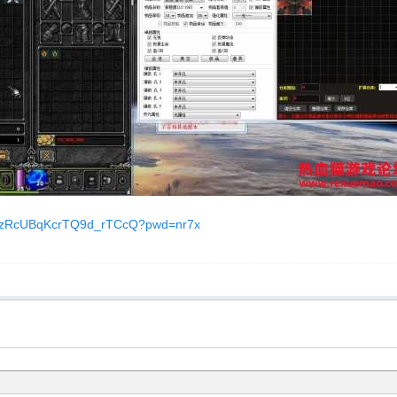
1lf9zRcUBqKcrTQ9d_rTCcQ?pwd=nr7x