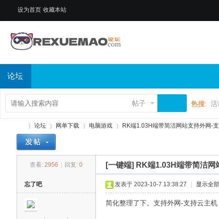
设为首页
收藏本站
论坛
帖子
热搜:
活
论坛
网单下载
电脑游戏
RK端1.03H端带简洁网站支持外网-支持
[一键端]
RK端1.03H端带简洁
查看:
2956
|
回复:
0
热
»
›
›
›
忘了吧
发表于 2023-10-7 13:38:27
|
显示全
简化整理了下。支持外网-支持云主机