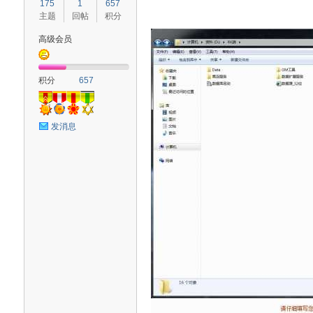
175
1
657
主题
回帖
积分
高级会员
血
积分
657
发消息
猫